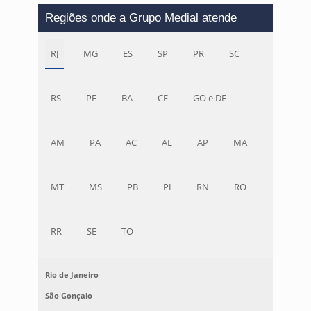
Regiões onde a Grupo Medial atende
RJ
MG
ES
SP
PR
SC
RS
PE
BA
CE
GO e DF
AM
PA
AC
AL
AP
MA
MT
MS
PB
PI
RN
RO
RR
SE
TO
Rio de Janeiro
São Gonçalo