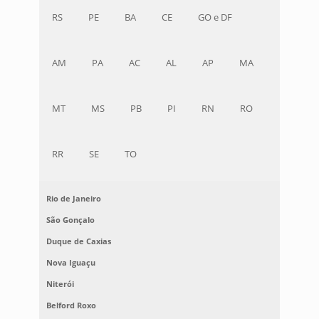
RS
PE
BA
CE
GO e DF
AM
PA
AC
AL
AP
MA
MT
MS
PB
PI
RN
RO
RR
SE
TO
Rio de Janeiro
São Gonçalo
Duque de Caxias
Nova Iguaçu
Niterói
Belford Roxo