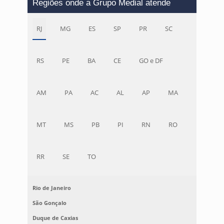
Regiões onde a Grupo Medial atende
RJ
MG
ES
SP
PR
SC
RS
PE
BA
CE
GO e DF
AM
PA
AC
AL
AP
MA
MT
MS
PB
PI
RN
RO
RR
SE
TO
Rio de Janeiro
São Gonçalo
Duque de Caxias