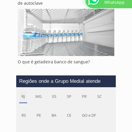
WhatsApp
de autoclave
O que é geladeira banco de sangue?
Regiões onde a Grupo Medial atende
RJ
MG
ES
SP
PR
SC
RS
PE
BA
CE
GO e DF