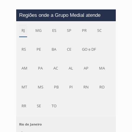
Regiões onde a Grupo Medial atende
RJ
MG
ES
SP
PR
SC
RS
PE
BA
CE
GO e DF
AM
PA
AC
AL
AP
MA
MT
MS
PB
PI
RN
RO
RR
SE
TO
Rio de Janeiro