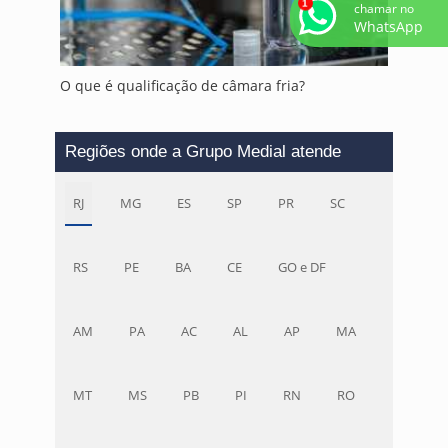
chamar no
WhatsApp
O que é qualificação de câmara fria?
Regiões onde a Grupo Medial atende
RJ
MG
ES
SP
PR
SC
RS
PE
BA
CE
GO e DF
AM
PA
AC
AL
AP
MA
MT
MS
PB
PI
RN
RO