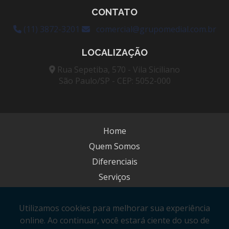
Conserto de freezer em sp
CONTATO
Conserto de freezer vertical
(11) 3872-3201
comercial@grupomedial.com.br
Conserto de geladeira câmara fria
LOCALIZAÇÃO
Conserto de refrigeração
Rua Sepetiba, 570 - Vila Siciliano
São Paulo/SP - CEP: 5052-000
Conserto de refrigerador
Conserto de refrigerador em sp
Home
Data logger temperatura e umidade
Quem Somos
Empresa de câmara fria
Diferenciais
Serviços
Empresa de câmara fria para sangue
Blog
Empresa de câmara fria em são Paulo
Contato
Empresa de câmara fria para vacinas
Mapa do site